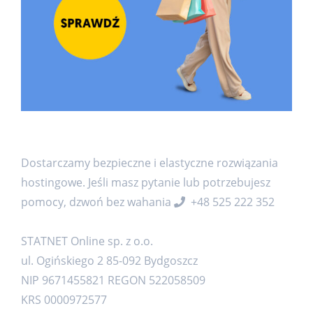
Dostarczamy bezpieczne i elastyczne rozwiązania
hostingowe. Jeśli masz pytanie lub potrzebujesz
pomocy, dzwoń bez wahania
+48 525 222 352
STATNET Online sp. z o.o.
ul. Ogińskiego 2 85-092 Bydgoszcz
NIP 9671455821 REGON 522058509
KRS 0000972577