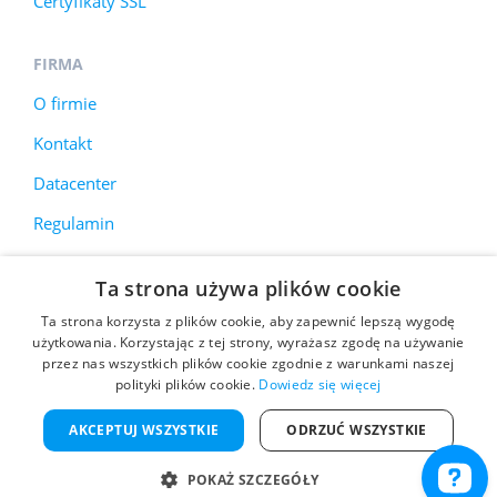
Certyfikaty SSL
FIRMA
O firmie
Kontakt
Datacenter
Regulamin
Ta strona używa plików cookie
Korzystamy z plików cookie, aby poprawić jakość
Ta strona korzysta z plików cookie, aby zapewnić lepszą wygodę
przeglądania stron internetowych. Więcej informacji
użytkowania. Korzystając z tej strony, wyrażasz zgodę na używanie
przez nas wszystkich plików cookie zgodnie z warunkami naszej
znajduje się w
polityce prywatności
.
polityki plików cookie.
Dowiedz się więcej
2026 STATNET Online - Hosting na TAK
AKCEPTUJ WSZYSTKIE
ODRZUĆ WSZYSTKIE
Hosting dla Agencji
-
Hosting Dedykowany
-
Serwery VPS
-
Serwery dedykowane
-
Administracja serwerami
-
Panele
POKAŻ SZCZEGÓŁY
hostingowe
-
Certyfikaty SSL