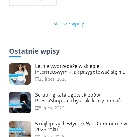
Starsze wpisy
Nawigacja
po
Ostatnie wpisy
wpisach
Letnie wyprzedaże w sklepie
internetowym – jak przygotować się na
skok ruchu
23 lipca, 2026
Scraping katalogów sklepów
PrestaShop – cichy atak, który potrafi
przeciążyć serwer
8 lipca, 2026
5 najlepszych wtyczek WooCommerce w
2026 roku
1 lipca, 2026