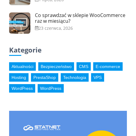
Co sprawdzać w sklepie WooCommerce
raz w miesiącu?
23 czerwca, 2026
Kategorie
Aktualności
Bezpieczeństwo
CMS
E-commerce
Hosting
PrestaShop
Technologia
VPS
WordPress
WordPress