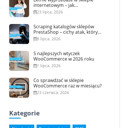
internetowym – jak
przygotować się na skok ruchu
23 lipca, 2026
Scraping katalogów sklepów
PrestaShop – cichy atak, który
potrafi przeciążyć serwer
8 lipca, 2026
5 najlepszych wtyczek
WooCommerce w 2026 roku
1 lipca, 2026
Co sprawdzać w sklepie
WooCommerce raz w miesiącu?
23 czerwca, 2026
Kategorie