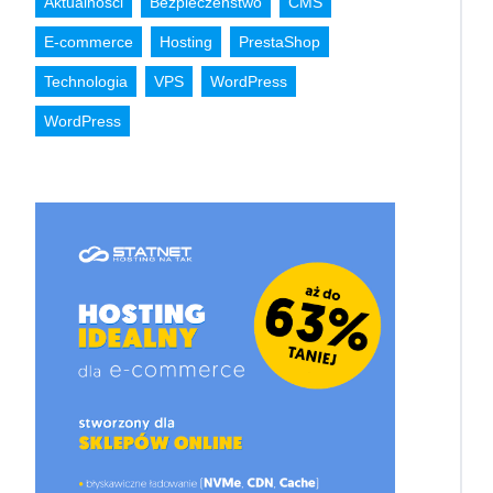
Aktualności
Bezpieczeństwo
CMS
E-commerce
Hosting
PrestaShop
Technologia
VPS
WordPress
WordPress