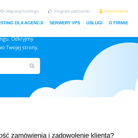
Migracja hostingu
Program partnerski
Panel Klienta
STING DLA AGENCJI
SERWERY VPS
USŁUGI
O FIRMIE
ingu. Odkryjmy
wo Twojej strony.
rtość zamówienia i zadowolenie klienta?