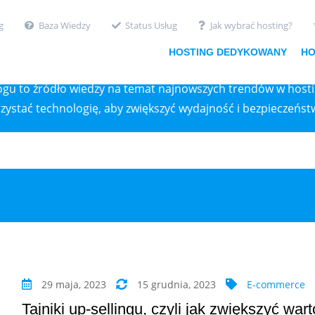
g
Baza Wiedzy
Status Usług
Jak wybrać hosting?
BLOG
HOSTING DEDYKOWANY
HO
logu to źródło wiedzy na temat najnowszych trendów w host
zystać technologię, aby zwiększyć wydajność i bezpieczeńst
29 maja, 2023
15 grudnia, 2023
E-commerce
Tajniki up-sellingu, czyli jak zwiększyć wa