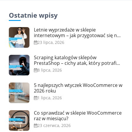
Ostatnie wpisy
Letnie wyprzedaże w sklepie
internetowym – jak przygotować się na
skok ruchu
23 lipca, 2026
Scraping katalogów sklepów
PrestaShop – cichy atak, który potrafi
przeciążyć serwer
8 lipca, 2026
5 najlepszych wtyczek WooCommerce w
2026 roku
1 lipca, 2026
Co sprawdzać w sklepie WooCommerce
raz w miesiącu?
23 czerwca, 2026