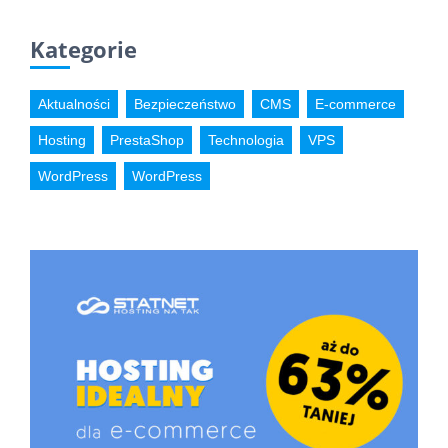
Kategorie
Aktualności
Bezpieczeństwo
CMS
E-commerce
Hosting
PrestaShop
Technologia
VPS
WordPress
WordPress