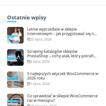
Ostatnie wpisy
Letnie wyprzedaże w sklepie
internetowym – jak przygotować się na
skok ruchu
23 lipca, 2026
Scraping katalogów sklepów
PrestaShop – cichy atak, który potrafi
przeciążyć serwer
8 lipca, 2026
5 najlepszych wtyczek WooCommerce w
2026 roku
1 lipca, 2026
Co sprawdzać w sklepie WooCommerce
raz w miesiącu?
23 czerwca, 2026