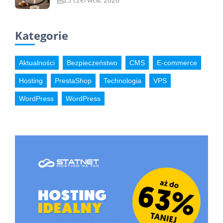
Kategorie
Aktualności
Bezpieczeństwo
CMS
E-commerce
Hosting
PrestaShop
Technologia
VPS
WordPress
WordPress