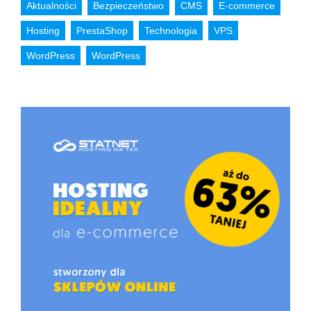
Aktualności
Bezpieczeństwo
CMS
E-commerce
Hosting
PrestaShop
Technologia
VPS
WordPress
WordPress