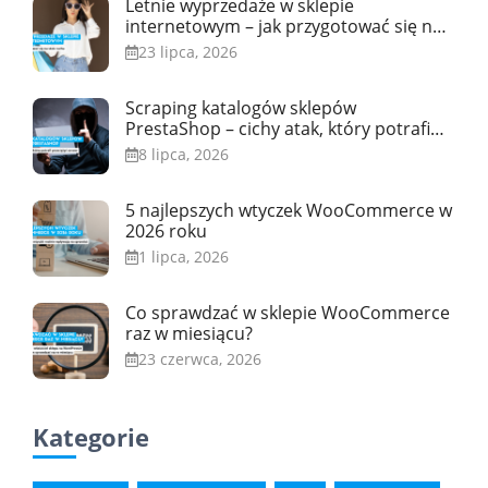
Letnie wyprzedaże w sklepie
internetowym – jak przygotować się na
skok ruchu
23 lipca, 2026
Scraping katalogów sklepów
PrestaShop – cichy atak, który potrafi
przeciążyć serwer
8 lipca, 2026
5 najlepszych wtyczek WooCommerce w
2026 roku
1 lipca, 2026
Co sprawdzać w sklepie WooCommerce
raz w miesiącu?
23 czerwca, 2026
Kategorie