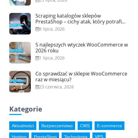
Scraping katalogów sklepów
PrestaShop – cichy atak, który potrafi
przeciążyć serwer
8 lipca, 2026
5 najlepszych wtyczek WooCommerce w
2026 roku
1 lipca, 2026
Co sprawdzać w sklepie WooCommerce
raz w miesiącu?
23 czerwca, 2026
Kategorie
Aktualności
Bezpieczeństwo
CMS
E-commerce
Hosting
PrestaShop
Technologia
VPS