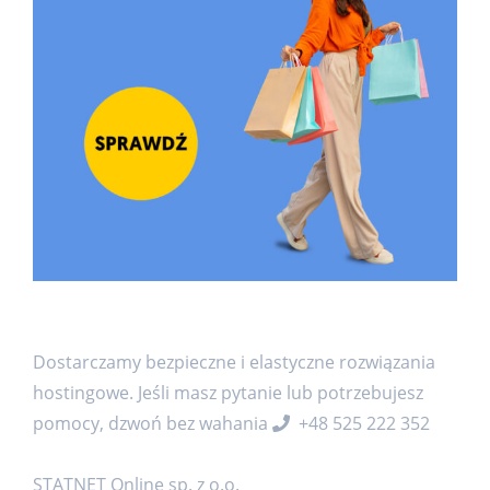
Dostarczamy bezpieczne i elastyczne rozwiązania
hostingowe. Jeśli masz pytanie lub potrzebujesz
pomocy, dzwoń bez wahania
+48 525 222 352
STATNET Online sp. z o.o.