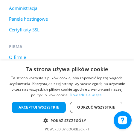
Administracja
Panele hostingowe
Certyfikaty SSL
FIRMA
O firmie
Kontakt
Ta strona używa plików cookie
Ta strona korzysta z plików cookie, aby zapewnić lepszą wygodę
Datacenter
użytkowania. Korzystając z tej strony, wyrażasz zgodę na używanie
Regulamin
przez nas wszystkich plików cookie zgodnie z warunkami naszej
polityki plików cookie.
Dowiedz się więcej
AKCEPTUJ WSZYSTKIE
ODRZUĆ WSZYSTKIE
Korzystamy z plików cookie, aby poprawić jakość
POKAŻ SZCZEGÓŁY
przeglądania stron internetowych. Więcej informacji
znajduje się w
polityce prywatności
.
POWERED BY COOKIESCRIPT