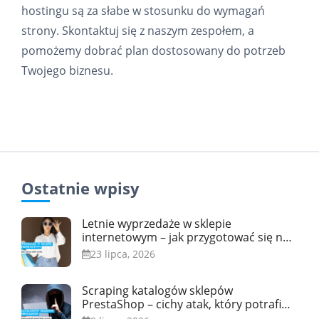
hostingu są za słabe w stosunku do wymagań
strony. Skontaktuj się z naszym zespołem, a
pomożemy dobrać plan dostosowany do potrzeb
Twojego biznesu.
Ostatnie wpisy
Letnie wyprzedaże w sklepie
internetowym – jak przygotować się na
skok ruchu
23 lipca, 2026
Scraping katalogów sklepów
PrestaShop – cichy atak, który potrafi
przeciążyć serwer