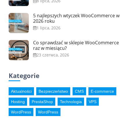
8 lipca, 2026
5 najlepszych wtyczek WooCommerce w
2026 roku
1 lipca, 2026
Co sprawdzać w sklepie WooCommerce
raz w miesiącu?
23 czerwca, 2026
Kategorie
Aktualności
Bezpieczeństwo
CMS
E-commerce
Hosting
PrestaShop
Technologia
VPS
WordPress
WordPress