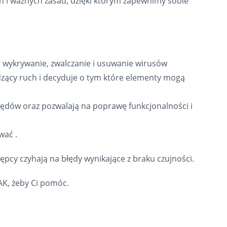
ch i ważnych zasad, dzięki którym zapewnimy sobie
wykrywanie, zwalczanie i usuwanie wirusów
zący ruch i decyduje o tym które elementy mogą
ędów oraz pozwalają na poprawę funkcjonalności i
wać .
cy czyhają na błędy wynikające z braku czujności.
TAK, żeby Ci pomóc.