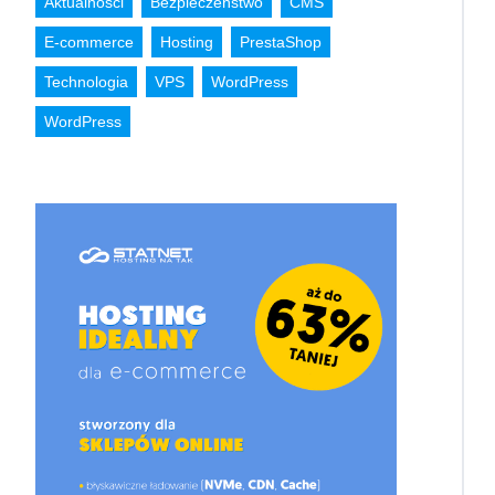
Aktualności
Bezpieczeństwo
CMS
E-commerce
Hosting
PrestaShop
Technologia
VPS
WordPress
WordPress