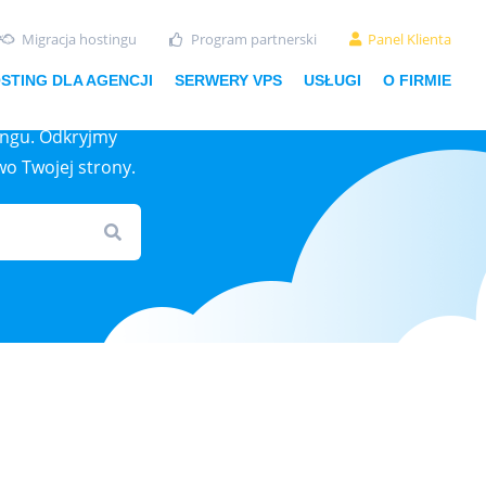
Migracja hostingu
Program partnerski
Panel Klienta
STING DLA AGENCJI
SERWERY VPS
USŁUGI
O FIRMIE
ingu. Odkryjmy
wo Twojej strony.