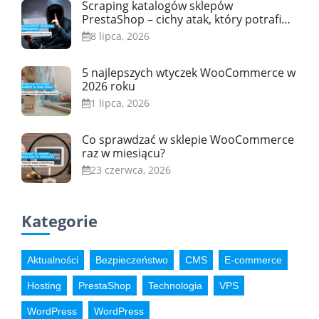
Scraping katalogów sklepów
PrestaShop – cichy atak, który potrafi
przeciążyć serwer
8 lipca, 2026
5 najlepszych wtyczek WooCommerce w
2026 roku
1 lipca, 2026
Co sprawdzać w sklepie WooCommerce
raz w miesiącu?
23 czerwca, 2026
Kategorie
Aktualności
Bezpieczeństwo
CMS
E-commerce
Hosting
PrestaShop
Technologia
VPS
WordPress
WordPress