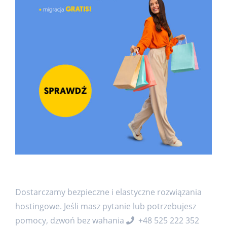
Dostarczamy bezpieczne i elastyczne rozwiązania
hostingowe. Jeśli masz pytanie lub potrzebujesz
pomocy, dzwoń bez wahania
+48 525 222 352