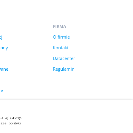
FIRMA
ji
O firmie
wany
Kontakt
Datacenter
wane
Regulamin
we
z tej strony,
zej polityki