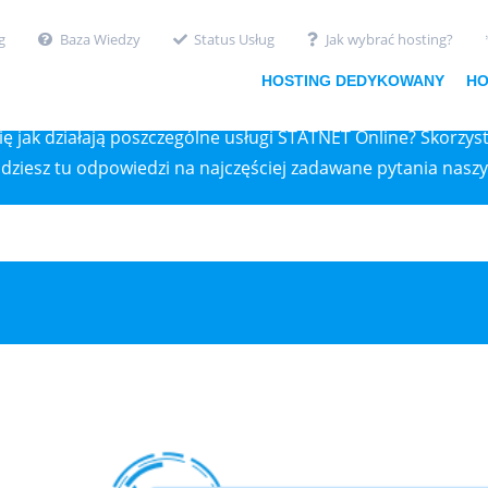
g
Baza Wiedzy
Status Usług
Jak wybrać hosting?
BAZA WIEDZY
HOSTING DEDYKOWANY
HO
ę jak działają poszczególne usługi STATNET Online? Skorzyst
jdziesz tu odpowiedzi na najczęściej zadawane pytania naszy