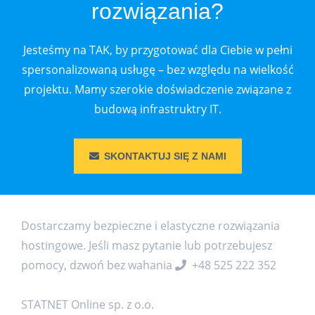
rozwiązania?
Jesteśmy na TAK, by przygotować dla Ciebie w pełni
spersonalizowaną usługę – bez względu na wielkość
projektu. Mamy szerokie doświadczenie związane z
budową infrastruktry IT.
SKONTAKTUJ SIĘ Z NAMI
Dostarczamy bezpieczne i elastyczne rozwiązania
hostingowe. Jeśli masz pytanie lub potrzebujesz
pomocy, dzwoń bez wahania
+48 525 222 352
STATNET Online sp. z o.o.