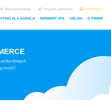
Migracja hostingu
Program partnerski
Panel Klienta
STING DLA AGENCJI
SERWERY VPS
USŁUGI
O FIRMIE
MMERCE
estandardowych
ączność?