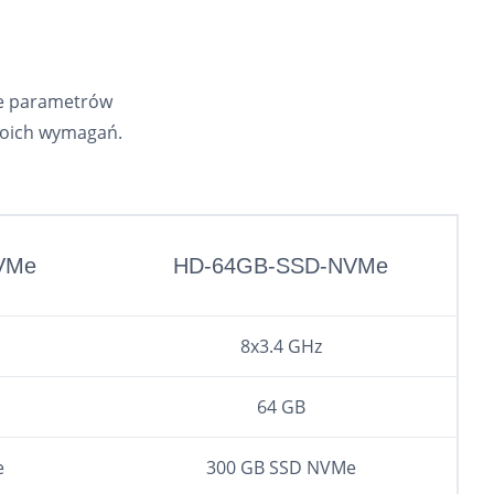
ie parametrów
woich wymagań.
VMe
HD-64GB-SSD-NVMe
8x3.4 GHz
64 GB
e
300 GB SSD NVMe