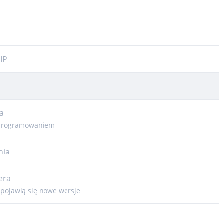
IP
a
 oprogramowaniem
nia
era
pojawią się nowe wersje