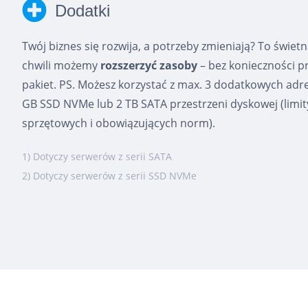
Dodatki
Twój biznes się rozwija, a potrzeby zmieniają? To świe
chwili możemy
rozszerzyć zasoby
– bez konieczności p
pakiet. PS. Możesz korzystać z max. 3 dodatkowych adr
GB SSD NVMe lub 2 TB SATA przestrzeni dyskowej (limit
sprzętowych i obowiązujących norm).
1) Dotyczy serwerów z serii SATA
2) Dotyczy serwerów z serii SSD NVMe