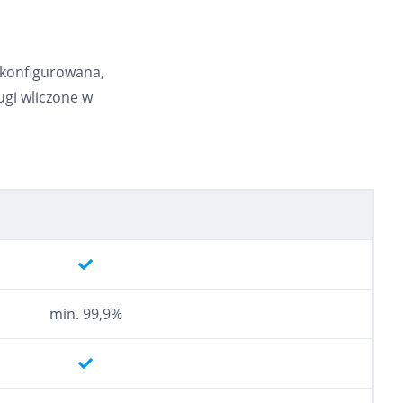
skonfigurowana,
ugi wliczone w
min. 99,9%