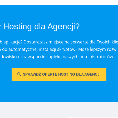
Hosting dla Agencji?
b aplikacje? Dostarczasz miejsce na serwerze dla Twoich kli
 do automatycznej instalacji skryptów? Może lepszym rozwią
dowisko oraz wsparcie i opiekę naszych administratorów.
SPRAWDŹ OFERTĘ HOSTING DLA AGENCJI