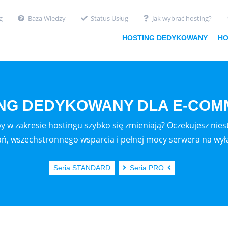
g
Baza Wiedzy
Status Usług
Jak wybrać hosting?
HOSTING DEDYKOWANY
HO
NG DEDYKOWANY DLA E-CO
y w zakresie hostingu szybko się zmieniają? Oczekujesz ni
ań, wszechstronnego wsparcia i pełnej mocy serwera na wył
Seria STANDARD
Seria PRO