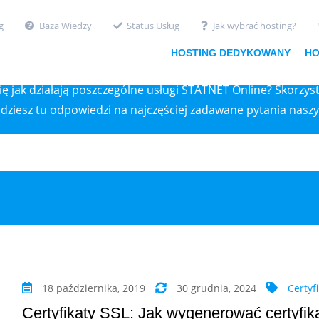
g
Baza Wiedzy
Status Usług
Jak wybrać hosting?
BAZA WIEDZY
HOSTING DEDYKOWANY
HO
ę jak działają poszczególne usługi STATNET Online? Skorzyst
jdziesz tu odpowiedzi na najczęściej zadawane pytania naszy
18 października, 2019
30 grudnia, 2024
Certyf
Certyfikaty SSL: Jak wygenerować certyfi