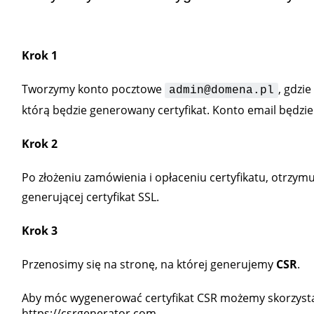
Krok 1
Tworzymy konto pocztowe
, gdzi
admin@domena.pl
którą będzie generowany certyfikat. Konto email będz
Krok 2
Po złożeniu zamówienia i opłaceniu certyfikatu, otrzym
generującej certyfikat SSL.
Krok 3
Przenosimy się na stronę, na której generujemy
CSR
.
Aby móc wygenerować certyfikat CSR możemy skorzysta
https://csrgenerator.com