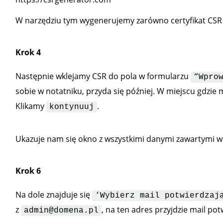
W narzędziu tym wygenerujemy zarówno certyfikat CSR j
Krok 4
Następnie wklejamy CSR do pola w formularzu
“Wpro
sobie w notatniku, przyda się później. W miejscu gdzi
Klikamy
.
kontynuuj
Ukazuje nam się okno z wszystkimi danymi zawartymi 
Krok 6
Na dole znajduje się
‘Wybierz mail potwierdzaj
z
, na ten adres przyjdzie mail pot
admin@domena.pl