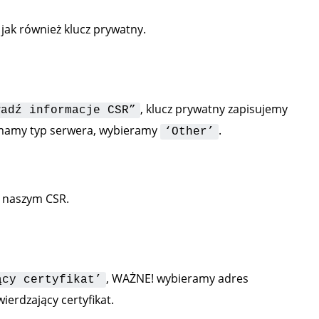
ak również klucz prywatny.
, klucz prywatny zapisujemy
wadź informacje CSR”
e mamy typ serwera, wybieramy
.
‘Other’
w naszym CSR.
, WAŻNE! wybieramy adres
ący certyfikat’
wierdzający certyfikat.