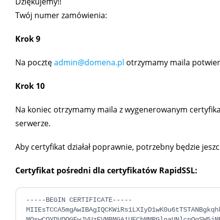
Dziękujemy!!
Twój numer zamówienia:
Krok 9
Na pocztę
admin@domena.pl
otrzymamy maila potwierd
Krok 10
Na koniec otrzymamy maila z wygenerowanym certyfika
serwerze.
Aby certyfikat działał poprawnie, potrzebny będzie jeszc
Certyfikat pośredni dla certyfikatów RapidSSL:
-----BEGIN CERTIFICATE-----

MIIEsTCCA5mgAwIBAgIQCKWiRs1LXIyD1wK0u6tTSTANBgkqhk
MQswCQYDVQQGEwJVUzEVMBMGA1UEChMMRGlnaUNlcnQgSW5jMR