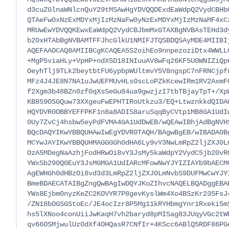
d3cuZGlnaWNlcnQuY29tMSAwHgYDVQQDExdEaWdpQ2VydCBHbG
QTAeFw0xNzExMDYxMjIzMzNaFw0yNzExMDYxMjIzMzNaMF4xCz
MRUwEwYDVQQKEwxEaWdpQ2VydCBJbmMxGTAXBgNVBAsTEHd3dy
b20xHTAbBgNVBAMTFFJhcGlkU1NMIFJTQSBDQSAyMDE4MIIBIj
AQEFAAOCAQ8AMIIBCgKCAQEA5S2oihEo9nnpezoziDtx4WWLLC
+MgP5viaHLy+VpHP+ndX5D18INIuuAV8wFq26KF5U0WNIZiQp6
OeyhTlj9TLk2beytbtFU6ypbpWUltmvY5V8ngspC7nFRNCjpfn
MFz4J4JE8N7NA1uJwUEFMUvHLs0scLoPZkKcewIRm1RV2AxmFQ
f2Xgm3b48BZn0zf0qXsSeGu84ua9gwzjzI7tbTBjayTpT+/XpW
KB859OSGQuw73XXgeuFwEPHTIRoUtkzu3/EQ+LtwznkkdQIDAQ
HQYDVR0OBBYEFFPKF1n8a8ADIS8aruSqqByCVtp1MB8GA1UdIw
0Uy7ZvCj4hsbw5eyPdFVMA4GA1UdDwEB/wQEAwIBhjAdBgNVHS
BQcDAQYIKwYBBQUHAwIwEgYDVR0TAQH/BAgwBgEB/wIBADA0Bg
MCYwJAYIKwYBBQUHMAGGGGh0dHA6Ly9vY3NwLmRpZ2ljZXJ0Lm
OzA5MDegNaAzhjFodHRwOi8vY3JsMy5kaWdpY2VydC5jb20vRG
YWxSb290Q0EuY3JsMGMGA1UdIARcMFowNwYJYIZIAYb9bAECMC
AgEWHGh0dHBzOi8vd3d3LmRpZ2ljZXJ0LmNvbS9DUFMwCwYJYI
BmeBDAECATAIBgZngQwBAgIwDQYJKoZIhvcNAQELBQADggEBAH
YWs8Ejbm0nyzKeZC2KOVYR7P8gevKyslWm4Xo4BSzKr235FsJ4
/ZN18bOGSGStoEc/JE4ocIzr8P5Mg11kRYHbmgYnr1Rxeki5mS
hs5lXNoo4conUiiJwKaqH7vh2baryd8pMISag83JUqyVGc2tWP
qv66OSMjwulUz0dXf4OHQasR7CNfIr+4KScc6ABlQ5RDF86PGe