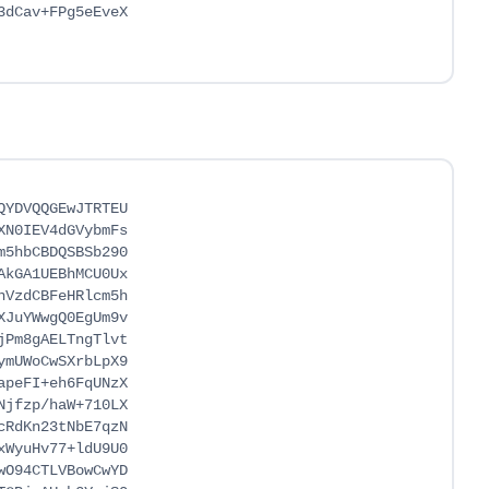
dCav+FPg5eEveX

YDVQQGEwJTRTEU

N0IEV4dGVybmFs

5hbCBDQSBSb290

kGA1UEBhMCU0Ux

VzdCBFeHRlcm5h

JuYWwgQ0EgUm9v

Pm8gAELTngTlvt

mUWoCwSXrbLpX9

peFI+eh6FqUNzX

jfzp/haW+710LX

RdKn23tNbE7qzN

WyuHv77+ldU9U0

O94CTLVBowCwYD
