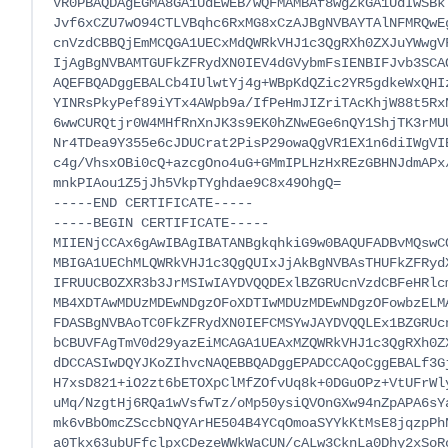
VR0PBAQDAgEGMA8GA1UdEwEB/wQFMAMBAf8wgZkGA1UdIwSBkT
Jvf6xCZU7wO94CTLVBqhc6RxMG8xCzAJBgNVBAYTAlNFMRQwEg
cnVzdCBBQjEmMCQGA1UECxMdQWRkVHJ1c3QgRXh0ZXJuYWwgVF
IjAgBgNVBAMTGUFkZFRydXN0IEV4dGVybmFsIENBIFJvb3SCAQ
AQEFBQADggEBALCb4IUlwtYj4g+WBpKdQZic2YR5gdkeWxQHIz
YINRsPkyPef89iYTx4AWpb9a/IfPeHmJIZriTAcKhjW88t5RxN
6wwCURQtjr0W4MHfRnXnJK3s9EK0hZNwEGe6nQY1ShjTK3rMUU
Nr4TDea9Y355e6cJDUCrat2PisP29owaQgVR1EX1n6diIWgVIE
c4g/VhsxOBi0cQ+azcgOno4uG+GMmIPLHzHxREzGBHNJdmAPx/
mnkPIAou1Z5jJh5VkpTYghdae9C8x49OhgQ=

-----END CERTIFICATE-----

-----BEGIN CERTIFICATE-----

MIIENjCCAx6gAwIBAgIBATANBgkqhkiG9w0BAQUFADBvMQswCQ
MBIGA1UEChMLQWRkVHJ1c3QgQUIxJjAkBgNVBAsTHUFkZFRydX
IFRUUCBOZXR3b3JrMSIwIAYDVQQDExlBZGRUcnVzdCBFeHRlcm
MB4XDTAwMDUzMDEwNDgzOFoXDTIwMDUzMDEwNDgzOFowbzELMA
FDASBgNVBAoTC0FkZFRydXN0IEFCMSYwJAYDVQQLEx1BZGRUcn
bCBUVFAgTmV0d29yazEiMCAGA1UEAxMZQWRkVHJ1c3QgRXh0ZX
dDCCASIwDQYJKoZIhvcNAQEBBQADggEPADCCAQoCggEBALf3Gj
H7xsD821+iO2zt6bETOXpClMfZOfvUq8k+0DGuOPz+VtUFrWly
uMq/NzgtHj6RQa1wVsfwTz/oMp50ysiQVOnGXw94nZpAPA6sYa
mk6vBbOmcZSccbNQYArHE504B4YCqOmoaSYYkKtMsE8jqzpPhN
a0Tkx63ubUFfclpxCDezeWWkWaCUN/cALw3CknLa0Dhy2xSoRc