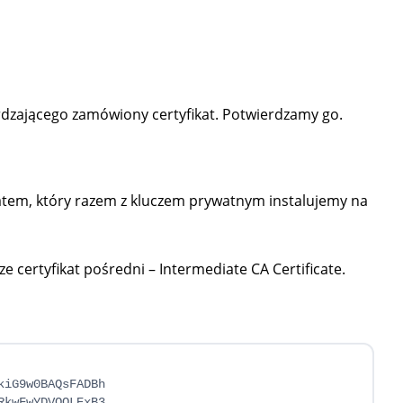
zającego zamówiony certyfikat. Potwierdzamy go.
tem, który razem z kluczem prywatnym instalujemy na
ze certyfikat pośredni – Intermediate CA Certificate.
iG9w0BAQsFADBh

kwFwYDVQQLExB3
