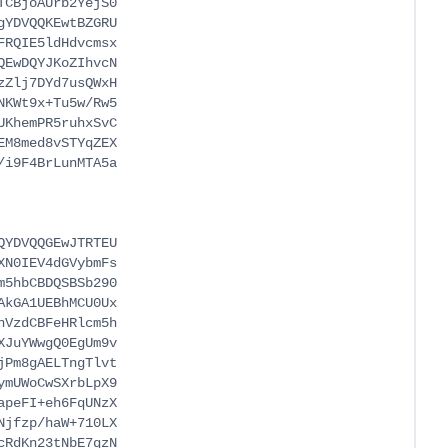
CBjoAUrb2YejS0

YDVQQKEwtBZGRU

RQIE5ldHdvcmsx

EwDQYJKoZIhvcN

Zlj7DYd7usQWxH

KWt9x+Tu5w/Rw5

KhemPR5ruhxSvC

M8med8vSTYqZEX

i9F4BrLunMTA5a

YDVQQGEwJTRTEU

N0IEV4dGVybmFs

5hbCBDQSBSb290

kGA1UEBhMCU0Ux

VzdCBFeHRlcm5h

JuYWwgQ0EgUm9v

Pm8gAELTngTlvt

mUWoCwSXrbLpX9

peFI+eh6FqUNzX

jfzp/haW+710LX

RdKn23tNbE7qzN
