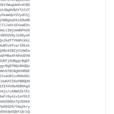
9iYWwgUm9vdCBD

AJBgNVBAYTAlVT

5kaWdpY2VydC5j

ANBgkqhkiG9w0B

ll/e0t1EYemE5n

mLtIWjUeWDPA28

DED2kRyJzO8yoK

xJkdf7YN9Pckki

uBVv6fvarI6bik

ABo4IBZjCCAWIw

QYMBaAFAPeUDVW

UEFjAUBggrBgEF

grBgEFBQcBAQQo

NvbTBCBgNVHR8E

lnaUNlcnRHbG9i

owKAYIKwYBBQUH

ZIAYb9bAEBMAgG

4jx/LKNW5ZklFc

aFt6yAiv1eY0tZ

eb39DGxTpJD4kG

pO0329/CWq2kry

E6kdwSQkFiB/cQ
