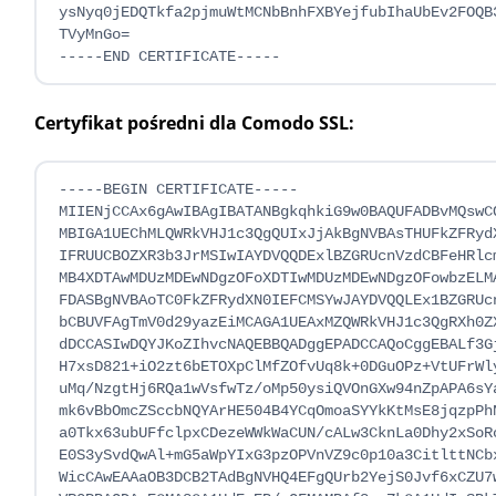
ysNyq0jEDQTkfa2pjmuWtMCNbBnhFXBYejfubIhaUbEv2FOQB3
TVyMnGo=

-----END CERTIFICATE-----
Certyfikat pośredni dla Comodo SSL:
-----BEGIN CERTIFICATE-----

MIIENjCCAx6gAwIBAgIBATANBgkqhkiG9w0BAQUFADBvMQswCQ
MBIGA1UEChMLQWRkVHJ1c3QgQUIxJjAkBgNVBAsTHUFkZFRydX
IFRUUCBOZXR3b3JrMSIwIAYDVQQDExlBZGRUcnVzdCBFeHRlcm
MB4XDTAwMDUzMDEwNDgzOFoXDTIwMDUzMDEwNDgzOFowbzELMA
FDASBgNVBAoTC0FkZFRydXN0IEFCMSYwJAYDVQQLEx1BZGRUcn
bCBUVFAgTmV0d29yazEiMCAGA1UEAxMZQWRkVHJ1c3QgRXh0ZX
dDCCASIwDQYJKoZIhvcNAQEBBQADggEPADCCAQoCggEBALf3Gj
H7xsD821+iO2zt6bETOXpClMfZOfvUq8k+0DGuOPz+VtUFrWly
uMq/NzgtHj6RQa1wVsfwTz/oMp50ysiQVOnGXw94nZpAPA6sYa
mk6vBbOmcZSccbNQYArHE504B4YCqOmoaSYYkKtMsE8jqzpPhN
a0Tkx63ubUFfclpxCDezeWWkWaCUN/cALw3CknLa0Dhy2xSoRc
E0S3ySvdQwAl+mG5aWpYIxG3pzOPVnVZ9c0p10a3CitlttNCbx
WicCAwEAAaOB3DCB2TAdBgNVHQ4EFgQUrb2YejS0Jvf6xCZU7w